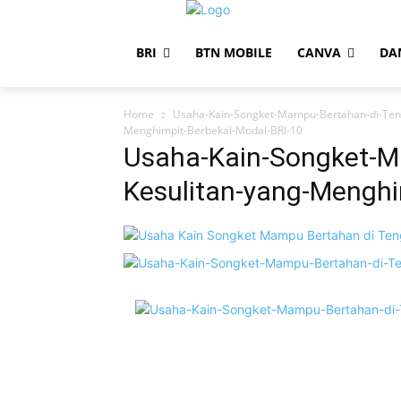
BRI
BTN MOBILE
CANVA
DA
Home
Usaha-Kain-Songket-Mampu-Bertahan-di-Ten
Menghimpit-Berbekal-Modal-BRI-10
Usaha-Kain-Songket-M
Kesulitan-yang-Menghi