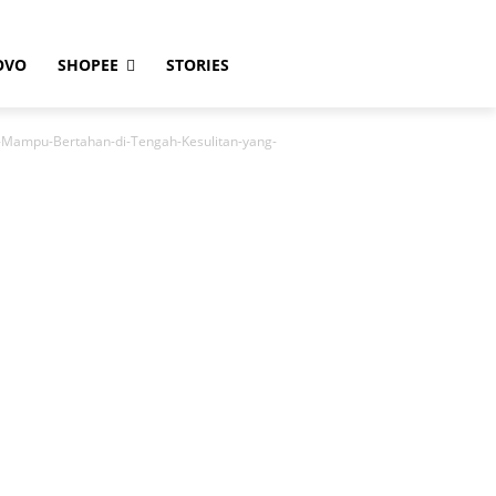
OVO
SHOPEE
STORIES
-Mampu-Bertahan-di-Tengah-Kesulitan-yang-