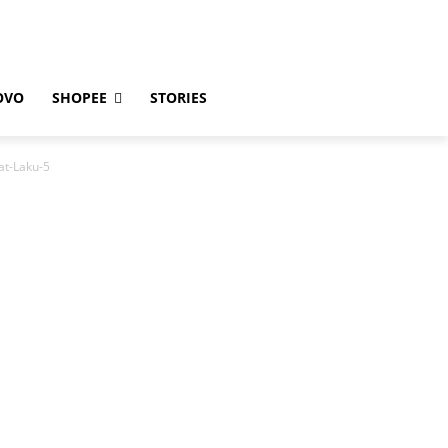
OVO
SHOPEE
STORIES
at-Laku-5