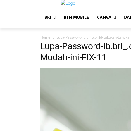
BRI
BTN MOBILE
CANVA
DA
Home
Lupa-Password-ib.bri_.co_.id-Lakukan-Langka
Lupa-Password-ib.bri_
Mudah-ini-FIX-11