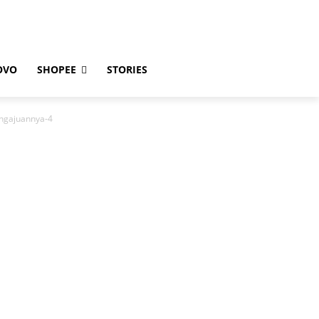
OVO
SHOPEE
STORIES
engajuannya-4