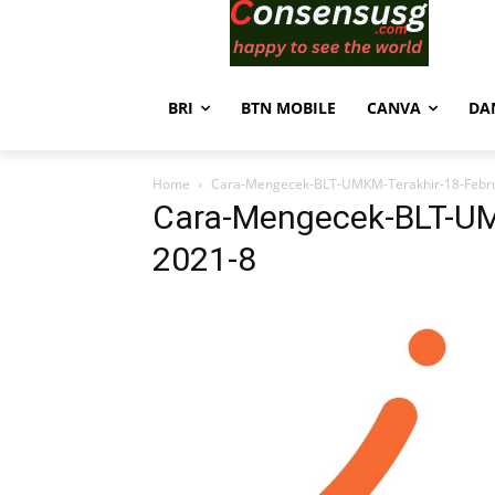
BRI
BTN MOBILE
CANVA
DA
Home
Cara-Mengecek-BLT-UMKM-Terakhir-18-Febru
Cara-Mengecek-BLT-UMK
2021-8