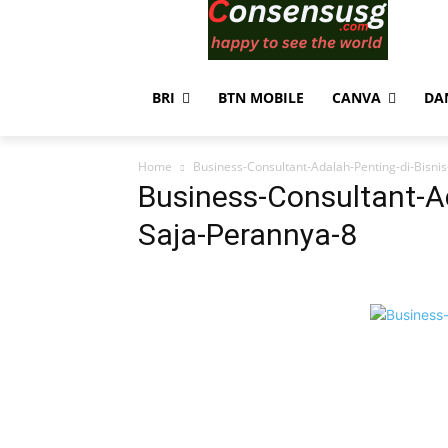
BRI
BTN MOBILE
CANVA
DA
Home
Business-Consultant-Adalah-Penting-di-Bisni
Business-Consultant-Ad
Saja-Perannya-8