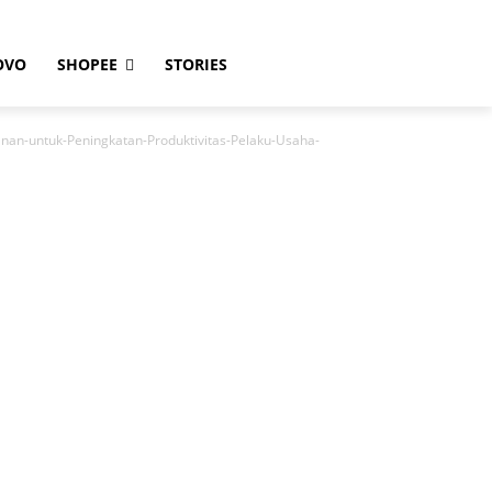
OVO
SHOPEE
STORIES
nan-untuk-Peningkatan-Produktivitas-Pelaku-Usaha-