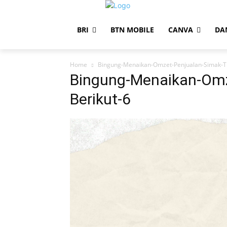
BRI
BTN MOBILE
CANVA
DA
Home
Bingung-Menaikan-Omzet-Penjualan-Simak-Ti
Bingung-Menaikan-Omz
Berikut-6