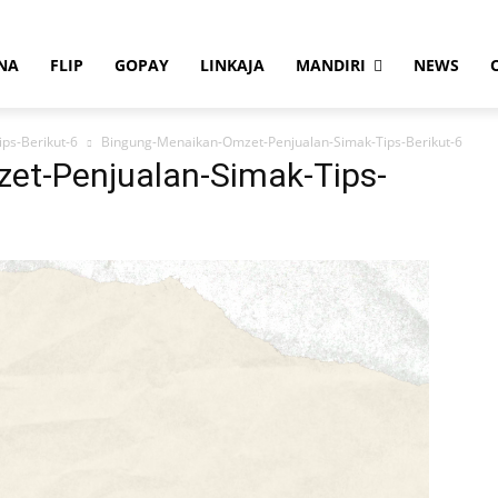
NA
FLIP
GOPAY
LINKAJA
MANDIRI
NEWS
ps-Berikut-6
Bingung-Menaikan-Omzet-Penjualan-Simak-Tips-Berikut-6
et-Penjualan-Simak-Tips-