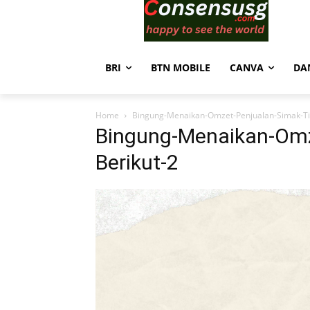
BRI
BTN MOBILE
CANVA
DA
Home
Bingung-Menaikan-Omzet-Penjualan-Simak-Ti
Bingung-Menaikan-Omz
Berikut-2