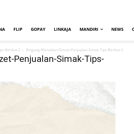
NA
FLIP
GOPAY
LINKAJA
MANDIRI
NEWS
ps-Berikut-2
Bingung-Menaikan-Omzet-Penjualan-Simak-Tips-Berikut-2
et-Penjualan-Simak-Tips-