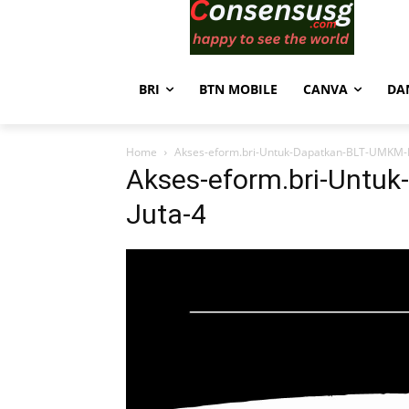
BRI
BTN MOBILE
CANVA
DA
Home
Akses-eform.bri-Untuk-Dapatkan-BLT-UMKM-R
Akses-eform.bri-Untu
Juta-4