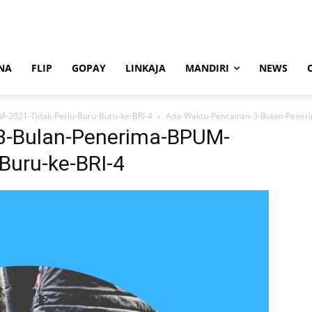
NA
FLIP
GOPAY
LINKAJA
MANDIRI
NEWS
-2021-Tidak-Perlu-Buru-Buru-ke-BRI-4
Ada-Waktu-Pencairan-3-Bulan-Pener
3-Bulan-Penerima-BPUM-
Buru-ke-BRI-4