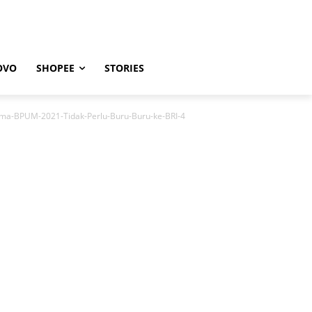
OVO
SHOPEE
STORIES
ima-BPUM-2021-Tidak-Perlu-Buru-Buru-ke-BRI-4