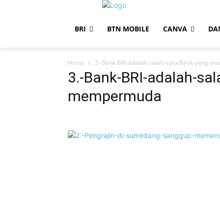
BRI
BTN MOBILE
CANVA
DA
Home
3.-Bank-BRI-adalah-salah-satu-Bank-yang-
3.-Bank-BRI-adalah-sa
mempermuda