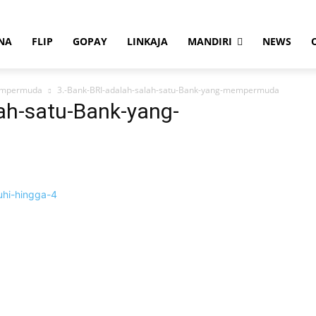
NA
FLIP
GOPAY
LINKAJA
MANDIRI
NEWS
mempermuda
3.-Bank-BRI-adalah-salah-satu-Bank-yang-mempermuda
lah-satu-Bank-yang-