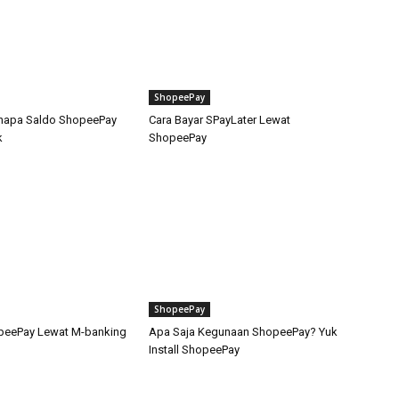
ShopeePay
enapa Saldo ShopeePay
Cara Bayar SPayLater Lewat
k
ShopeePay
ShopeePay
opeePay Lewat M-banking
Apa Saja Kegunaan ShopeePay? Yuk
Install ShopeePay