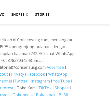
VO
SHOPEE
STORIES
eriklan di Consensusg.com, menjangkau
45.754 pengunjung bulanan, dengan
ampilan halaman 742.750, chat WhatsApp
i +6287838034348. Email:
ditorial@consensusg.com
Advertise
I
bout
I
Privacy
I
Facebook
I
WhatsApp
hannel
I
Twitter
I
Instagram
I
YouTube I
interest
I Toko Kami:
TikTok
I
Shopee
I
azada
I
Tokopedia
I
Bukalapak
I
BliBli