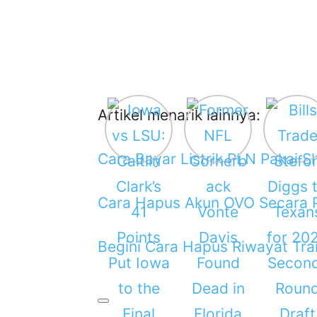
Artikel menarik lainnya:
Cara Bayar Listrik PLN Pakai
Cara Hapus Akun OVO Secara
Begini Cara Hapus Riwayat Tr