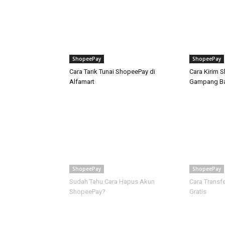
ShopeePay
ShopeePay
Cara Tarik Tunai ShopeePay di
Cara Kirim 
Alfamart
Gampang Ba
ShopeePay
ShopeePay
Sudah Tahu Cara Hapus Akun
Cara Transf
ShopeePay?
Gratis