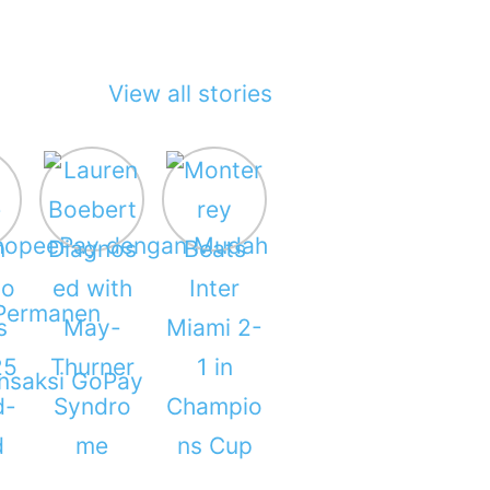
View all stories
 ShopeePay dengan Mudah
 Permanen
ansaksi GoPay