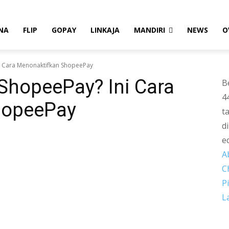
NA
FLIP
GOPAY
LINKAJA
MANDIRI
NEWS
O
 Cara Menonaktifkan ShopeePay
hopeePay? Ini Cara
B
4
hopeePay
t
d
e
A
C
P
L