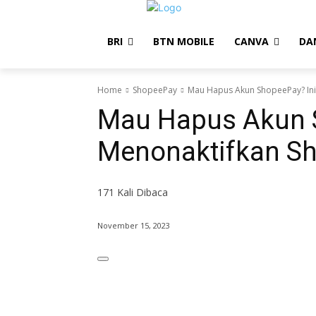
BRI
BTN MOBILE
CANVA
DA
Home
ShopeePay
Mau Hapus Akun ShopeePay? Ini
Mau Hapus Akun S
Menonaktifkan S
171
Kali Dibaca
November 15, 2023