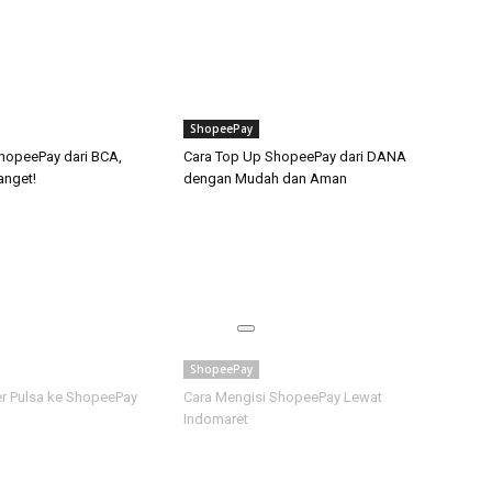
ShopeePay
ShopeePay dari BCA,
Cara Top Up ShopeePay dari DANA
nget!
dengan Mudah dan Aman
ShopeePay
er Pulsa ke ShopeePay
Cara Mengisi ShopeePay Lewat
Indomaret