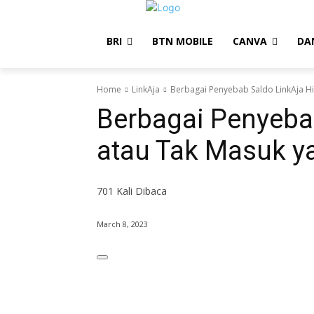
BRI
BTN MOBILE
CANVA
DA
Home
LinkAja
Berbagai Penyebab Saldo LinkAja Hi
Berbagai Penyebab
atau Tak Masuk ya
701
Kali Dibaca
March 8, 2023