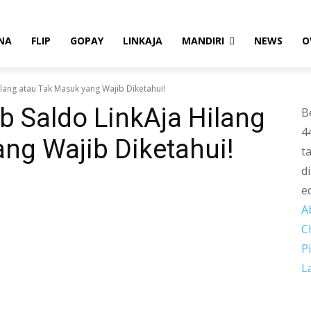
NA
FLIP
GOPAY
LINKAJA
MANDIRI
NEWS
O
lang atau Tak Masuk yang Wajib Diketahui!
 Saldo LinkAja Hilang
B
4
ng Wajib Diketahui!
t
d
e
A
C
P
L