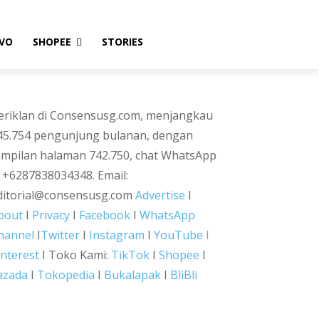
VO
SHOPEE
STORIES
eriklan di Consensusg.com, menjangkau
45.754 pengunjung bulanan, dengan
ampilan halaman 742.750, chat WhatsApp
i +6287838034348. Email:
ditorial@consensusg.com
Advertise
I
bout
I
Privacy
I
Facebook
I
WhatsApp
hannel
I
Twitter
I
Instagram
I
YouTube I
interest
I Toko Kami:
TikTok
I
Shopee
I
azada
I
Tokopedia
I
Bukalapak
I
BliBli