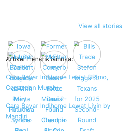
View all stories
Artikel menarik lainnya:
Cara Bayar Indihome Lewat BRImo,
Cepat dan Murah
Cara Bayar Indihome Lewat Livin by
Mandiri