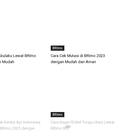
BRImo
Akulaku Lewat BRImo
Cara Cek Mutasi di BRImo 2023
n Mudah
dengan Mudah dan Aman
BRImo
ket Kereta Api Indonesia
Cara Bayar PDAM Toraja Utara Lewat
 BRImo 2023 dengan
BRImo BRI