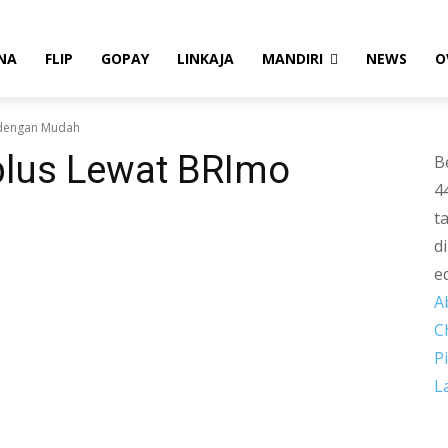
NA
FLIP
GOPAY
LINKAJA
MANDIRI
NEWS
O
 dengan Mudah
plus Lewat BRImo
B
4
t
d
e
A
C
P
L