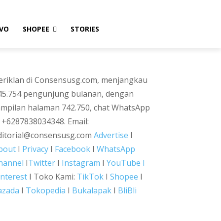
VO
SHOPEE
STORIES
eriklan di Consensusg.com, menjangkau
45.754 pengunjung bulanan, dengan
ampilan halaman 742.750, chat WhatsApp
i +6287838034348. Email:
ditorial@consensusg.com
Advertise
I
bout
I
Privacy
I
Facebook
I
WhatsApp
hannel
I
Twitter
I
Instagram
I
YouTube I
interest
I Toko Kami:
TikTok
I
Shopee
I
azada
I
Tokopedia
I
Bukalapak
I
BliBli