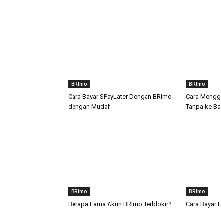
BRImo
BRImo
Cara Bayar SPayLater Dengan BRImo
Cara Mengga
dengan Mudah
Tanpa ke B
BRImo
BRImo
Berapa Lama Akun BRImo Terblokir?
Cara Bayar