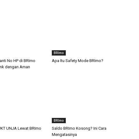
BRImo
nti No HP di BRImo
Apa Itu Safety Mode BRImo?
ank dengan Aman
BRImo
 UKT UNJA Lewat BRImo
Saldo BRImo Kosong? Ini Cara
Mengatasinya