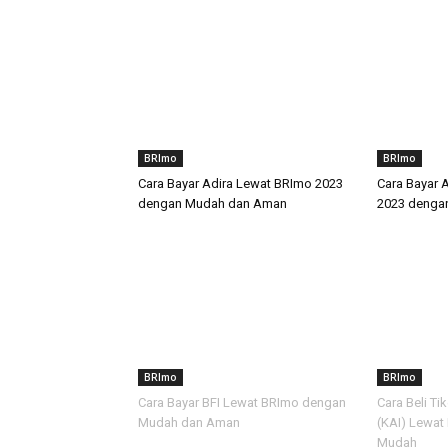
BRImo
BRImo
Cara Bayar Adira Lewat BRImo 2023
Cara Bayar 
dengan Mudah dan Aman
2023 denga
BRImo
BRImo
Cara Bayar BFI Lewat BRImo dengan
Cara Beli Ti
Mudah dan Aman
(KAI) Lewat
Mudah