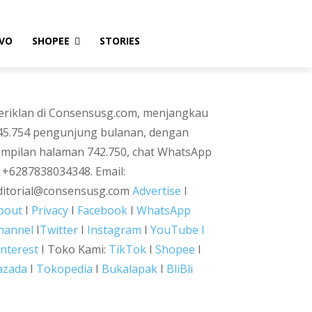
VO
SHOPEE
STORIES
eriklan di Consensusg.com, menjangkau
45.754 pengunjung bulanan, dengan
ampilan halaman 742.750, chat WhatsApp
i +6287838034348. Email:
ditorial@consensusg.com
Advertise
I
bout
I
Privacy
I
Facebook
I
WhatsApp
hannel
I
Twitter
I
Instagram
I
YouTube I
interest
I Toko Kami:
TikTok
I
Shopee
I
azada
I
Tokopedia
I
Bukalapak
I
BliBli