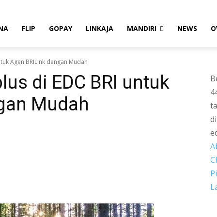
NA
FLIP
GOPAY
LINKAJA
MANDIRI
NEWS
O
untuk Agen BRILink dengan Mudah
plus di EDC BRI untuk
B
4
ngan Mudah
t
d
e
A
C
P
L