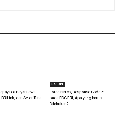
EDC BRI
epay BRI Bayar Lewat
Force PIN 69, Response Code 69
BRILink, dan Setor Tunai
pada EDC BRI, Apa yang harus
Dilakukan?