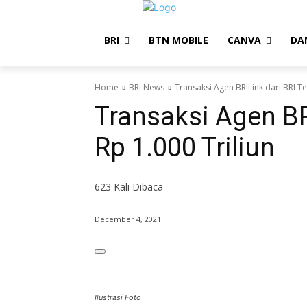
BRI
BTN MOBILE
CANVA
DA
Home
BRI News
Transaksi Agen BRILink dari BRI T
Transaksi Agen BR
Rp 1.000 Triliun
623
Kali Dibaca
December 4, 2021
Ilustrasi Foto