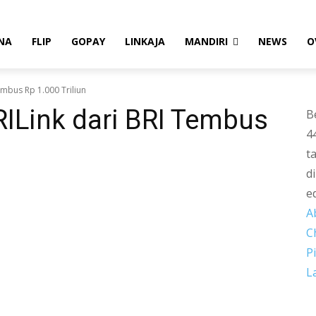
NA
FLIP
GOPAY
LINKAJA
MANDIRI
NEWS
O
embus Rp 1.000 Triliun
ILink dari BRI Tembus
B
4
t
d
e
A
C
P
L