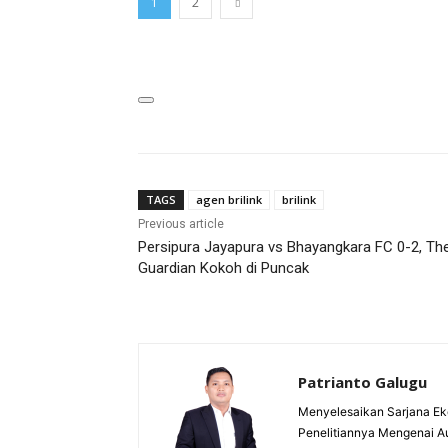
1
2
TAGS
agen brilink
brilink
Previous article
Persipura Jayapura vs Bhayangkara FC 0-2, Th
Guardian Kokoh di Puncak
Patrianto Galugu
Menyelesaikan Sarjana Ek
Penelitiannya Mengenai A