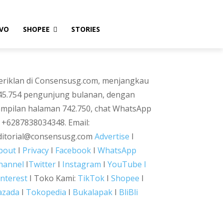
VO
SHOPEE
STORIES
eriklan di Consensusg.com, menjangkau
45.754 pengunjung bulanan, dengan
ampilan halaman 742.750, chat WhatsApp
i +6287838034348. Email:
ditorial@consensusg.com
Advertise
I
bout
I
Privacy
I
Facebook
I
WhatsApp
hannel
I
Twitter
I
Instagram
I
YouTube I
interest
I Toko Kami:
TikTok
I
Shopee
I
azada
I
Tokopedia
I
Bukalapak
I
BliBli