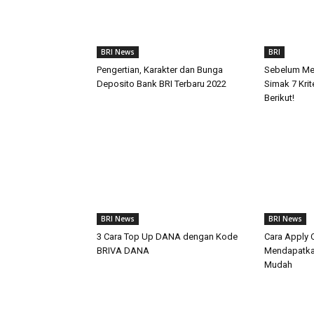
BRI News
BRI
Pengertian, Karakter dan Bunga
Sebelum Mem
Deposito Bank BRI Terbaru 2022
Simak 7 Kri
Berikut!
BRI News
BRI News
3 Cara Top Up DANA dengan Kode
Cara Apply C
BRIVA DANA
Mendapatka
Mudah