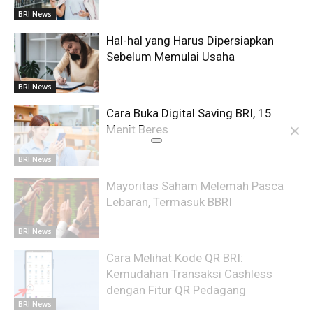
BRI News
Hal-hal yang Harus Dipersiapkan
Sebelum Memulai Usaha
BRI News
Cara Buka Digital Saving BRI, 15
Menit Beres
BRI News
Mayoritas Saham Melemah Pasca
Lebaran, Termasuk BBRI
BRI News
Cara Melihat Kode QR BRI:
Kemudahan Transaksi Cashless
dengan Fitur QR Pedagang
BRI News