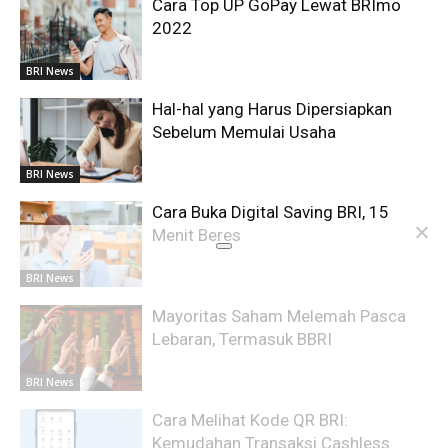
Cara Top UP GoPay Lewat BRImo
2022
BRI News
Hal-hal yang Harus Dipersiapkan
Sebelum Memulai Usaha
BRI News
Cara Buka Digital Saving BRI, 15
Menit Beres
BRI News
Mayoritas Saham Melemah Pasca
Lebaran, Termasuk BBRI
BRI News
Cara Melihat Kode QR BRI:
Kemudahan Transaksi Cashless