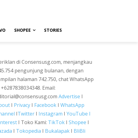
VO
SHOPEE
STORIES
eriklan di Consensusg.com, menjangkau
45.754 pengunjung bulanan, dengan
ampilan halaman 742.750, chat WhatsApp
i +6287838034348. Email:
ditorial@consensusg.com
Advertise
I
bout
I
Privacy
I
Facebook
I
WhatsApp
hannel
I
Twitter
I
Instagram
I
YouTube I
interest
I Toko Kami:
TikTok
I
Shopee
I
azada
I
Tokopedia
I
Bukalapak
I
BliBli