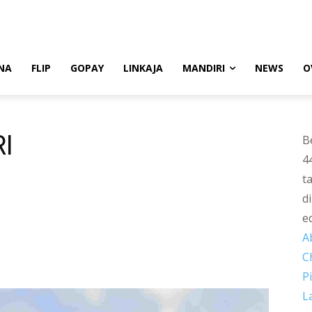
NA
FLIP
GOPAY
LINKAJA
MANDIRI
NEWS
O
RI
B
4
t
d
e
A
C
P
L