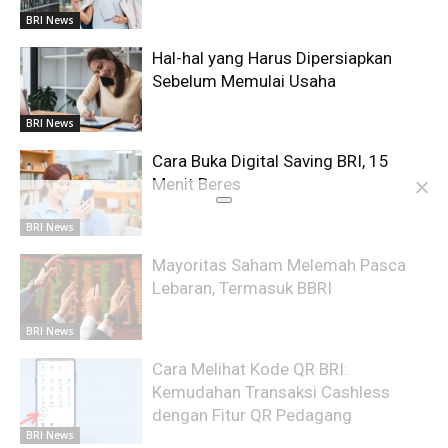
BRI News
Hal-hal yang Harus Dipersiapkan
Sebelum Memulai Usaha
BRI News
Cara Buka Digital Saving BRI, 15
Menit Beres
BRI News
Mayoritas Saham Melemah Pasca
Lebaran, Termasuk BBRI
BRI News
Cara Melihat Kode QR BRI:
Kemudahan Transaksi Cashless
dengan Fitur QR Pedagang
BRI News