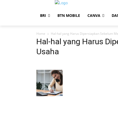
BRI
BTN MOBILE
CANVA
DA
Home
Hal-hal yang Harus Dipersiapkan Sebelum M
Hal-hal yang Harus Di
Usaha