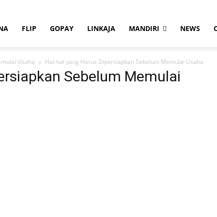
NA
FLIP
GOPAY
LINKAJA
MANDIRI
NEWS
emulai Usaha
Hal-hal yang Harus Dipersiapkan Sebelum Memulai Usaha
persiapkan Sebelum Memulai