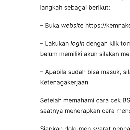
langkah sebagai berikut:
– Buka
websit
e https://kemnake
– Lakukan
login
dengan klik to
belum memiliki akun silakan me
– Apabila sudah bisa masuk, s
Ketenagakerjaan
Setelah memahami cara cek BSU
saatnya menerapkan cara menc
Siapkan dokumen syarat pencai