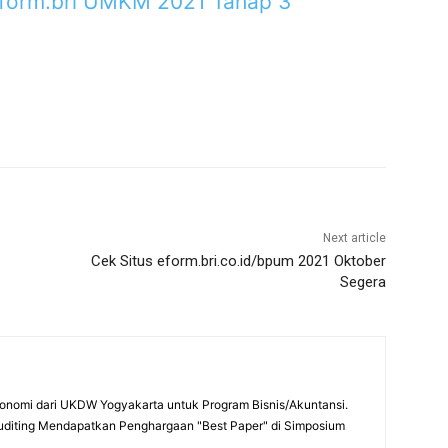
 eform.bri UMKM 2021 Tahap 3
Next article
Cek Situs eform.bri.co.id/bpum 2021 Oktober
Segera
onomi dari UKDW Yogyakarta untuk Program Bisnis/Akuntansi.
uditing Mendapatkan Penghargaan "Best Paper" di Simposium