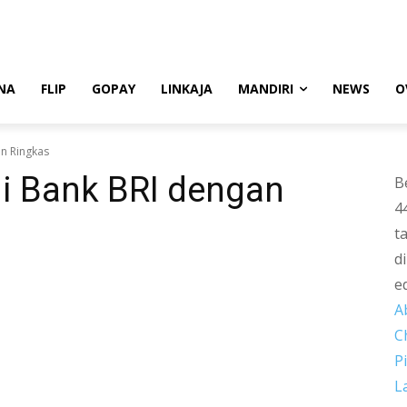
NA
FLIP
GOPAY
LINKAJA
MANDIRI
NEWS
O
an Ringkas
di Bank BRI dengan
B
4
t
d
e
A
C
P
L