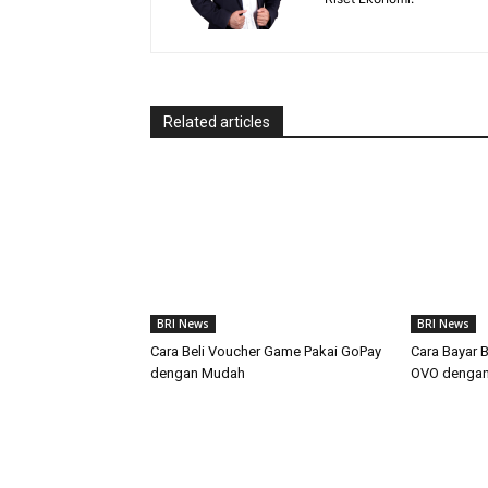
Related articles
BRI News
BRI News
Cara Beli Voucher Game Pakai GoPay
Cara Bayar 
dengan Mudah
OVO denga