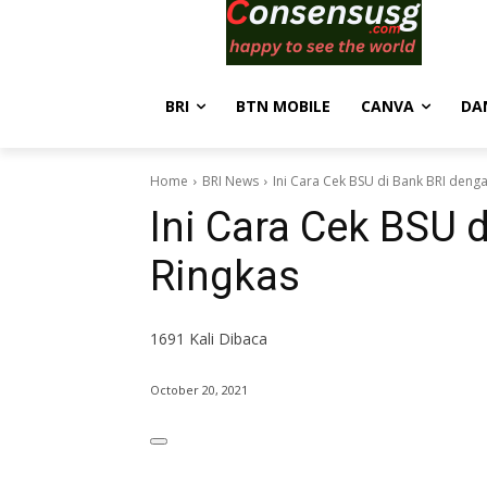
BRI
BTN MOBILE
CANVA
DA
Home
BRI News
Ini Cara Cek BSU di Bank BRI deng
Ini Cara Cek BSU 
Ringkas
1691
Kali Dibaca
October 20, 2021