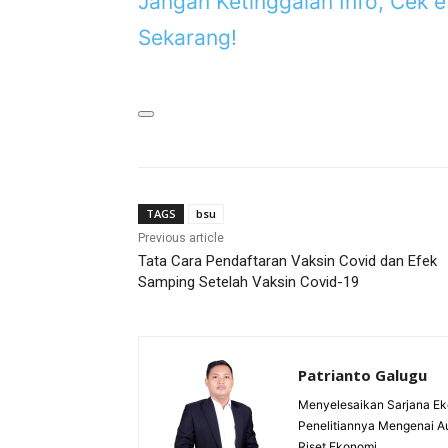
Jangan Ketinggalan Info, Cek
Sekarang!
TAGS
bsu
Previous article
Tata Cara Pendaftaran Vaksin Covid dan Efek
Samping Setelah Vaksin Covid-19
Patrianto Galugu
Menyelesaikan Sarjana Ek
Penelitiannya Mengenai A
Riset Ekonomi.