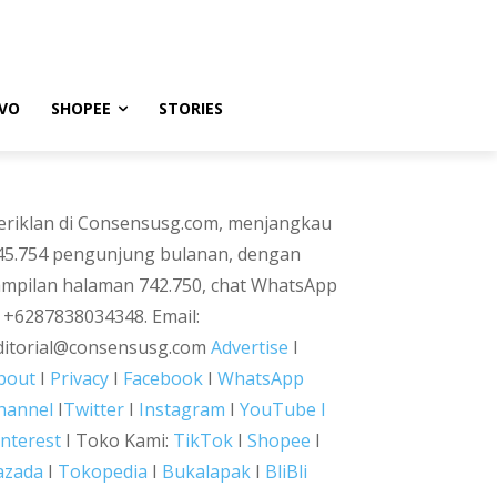
VO
SHOPEE
STORIES
eriklan di Consensusg.com, menjangkau
45.754 pengunjung bulanan, dengan
ampilan halaman 742.750, chat WhatsApp
i +6287838034348. Email:
ditorial@consensusg.com
Advertise
I
bout
I
Privacy
I
Facebook
I
WhatsApp
hannel
I
Twitter
I
Instagram
I
YouTube I
interest
I Toko Kami:
TikTok
I
Shopee
I
azada
I
Tokopedia
I
Bukalapak
I
BliBli