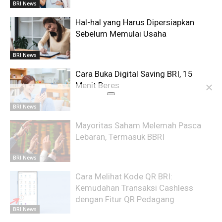
BRI News
Hal-hal yang Harus Dipersiapkan
Sebelum Memulai Usaha
BRI News
Cara Buka Digital Saving BRI, 15
Menit Beres
BRI News
Mayoritas Saham Melemah Pasca
Lebaran, Termasuk BBRI
BRI News
Cara Melihat Kode QR BRI:
Kemudahan Transaksi Cashless
dengan Fitur QR Pedagang
BRI News