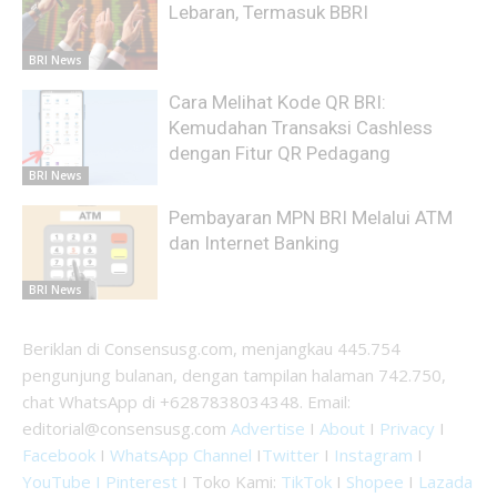
Lebaran, Termasuk BBRI
BRI News
Cara Melihat Kode QR BRI:
Kemudahan Transaksi Cashless
dengan Fitur QR Pedagang
BRI News
Pembayaran MPN BRI Melalui ATM
dan Internet Banking
BRI News
Beriklan di Consensusg.com, menjangkau 445.754
pengunjung bulanan, dengan tampilan halaman 742.750,
chat WhatsApp di +6287838034348. Email:
editorial@consensusg.com
Advertise
I
About
I
Privacy
I
Facebook
I
WhatsApp Channel
I
Twitter
I
Instagram
I
YouTube I
Pinterest
I Toko Kami:
TikTok
I
Shopee
I
Lazada