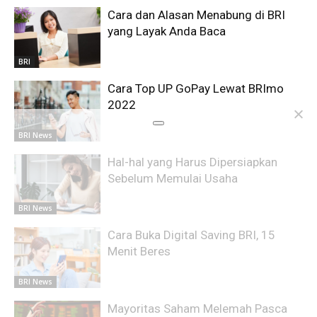
Cara dan Alasan Menabung di BRI
yang Layak Anda Baca
BRI
Cara Top UP GoPay Lewat BRImo
2022
BRI News
Hal-hal yang Harus Dipersiapkan
Sebelum Memulai Usaha
BRI News
Cara Buka Digital Saving BRI, 15
Menit Beres
BRI News
Mayoritas Saham Melemah Pasca