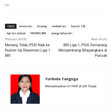
TAGS
brimo bri
bristop
hadiah bri
hut bri 126
kpr bri virtual
PROMO BRI
ulang tahun bri
Previous article
Next article
Menang Telak, PSIS Naik ke
BRI Liga 1, PSIS Semarang
Runner-Up Klasemen Liga 1
Menyambangi Bhayangkara di
BRI
Puncak
Yurlinda Tangnga
Menyelesaikan S1 FKIP di UKI Toraja