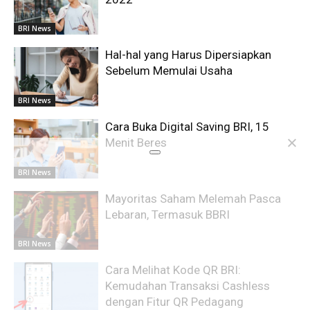
BRI News
Hal-hal yang Harus Dipersiapkan
Sebelum Memulai Usaha
BRI News
Cara Buka Digital Saving BRI, 15
Menit Beres
BRI News
Mayoritas Saham Melemah Pasca
Lebaran, Termasuk BBRI
BRI News
Cara Melihat Kode QR BRI:
Kemudahan Transaksi Cashless
dengan Fitur QR Pedagang