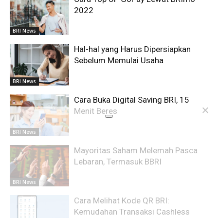
2022
BRI News
Hal-hal yang Harus Dipersiapkan
Sebelum Memulai Usaha
BRI News
Cara Buka Digital Saving BRI, 15
Menit Beres
BRI News
Mayoritas Saham Melemah Pasca
Lebaran, Termasuk BBRI
BRI News
Cara Melihat Kode QR BRI:
Kemudahan Transaksi Cashless