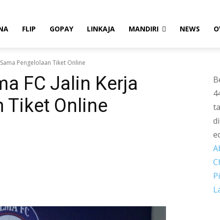
NA
FLIP
GOPAY
LINKAJA
MANDIRI
NEWS
O
 Sama Pengelolaan Tiket Online
a FC Jalin Kerja
B
4
 Tiket Online
t
d
e
A
C
P
L