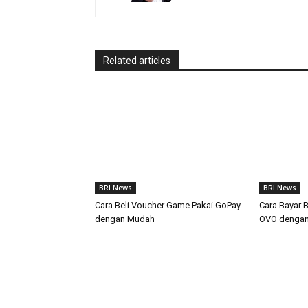
Related articles
BRI News
BRI News
Cara Beli Voucher Game Pakai GoPay
Cara Bayar 
dengan Mudah
OVO denga