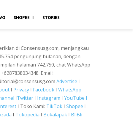
VO
SHOPEE
STORIES
eriklan di Consensusg.com, menjangkau
45.754 pengunjung bulanan, dengan
ampilan halaman 742.750, chat WhatsApp
i +6287838034348. Email:
ditorial@consensusg.com
Advertise
I
bout
I
Privacy
I
Facebook
I
WhatsApp
hannel
I
Twitter
I
Instagram
I
YouTube I
interest
I Toko Kami:
TikTok
I
Shopee
I
azada
I
Tokopedia
I
Bukalapak
I
BliBli