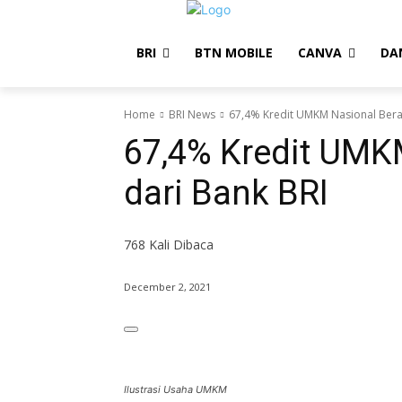
BRI
BTN MOBILE
CANVA
DA
Home
BRI News
67,4% Kredit UMKM Nasional Beras
67,4% Kredit UMK
dari Bank BRI
768
Kali Dibaca
December 2, 2021
Ilustrasi Usaha UMKM