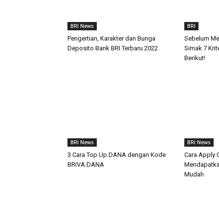
BRI News
BRI
Pengertian, Karakter dan Bunga
Sebelum Mem
Deposito Bank BRI Terbaru 2022
Simak 7 Kri
Berikut!
BRI News
BRI News
3 Cara Top Up DANA dengan Kode
Cara Apply C
BRIVA DANA
Mendapatka
Mudah