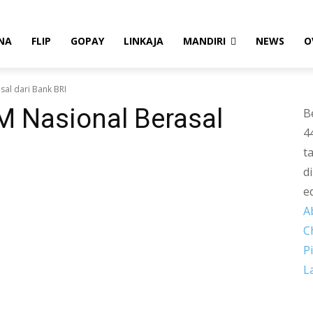
NA
FLIP
GOPAY
LINKAJA
MANDIRI
NEWS
O
al dari Bank BRI
M Nasional Berasal
B
4
t
d
e
A
C
P
L