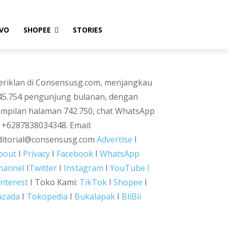
VO
SHOPEE
STORIES
eriklan di Consensusg.com, menjangkau
45.754 pengunjung bulanan, dengan
ampilan halaman 742.750, chat WhatsApp
i +6287838034348. Email:
ditorial@consensusg.com
Advertise
I
bout
I
Privacy
I
Facebook
I
WhatsApp
hannel
I
Twitter
I
Instagram
I
YouTube I
interest
I Toko Kami:
TikTok
I
Shopee
I
azada
I
Tokopedia
I
Bukalapak
I
BliBli