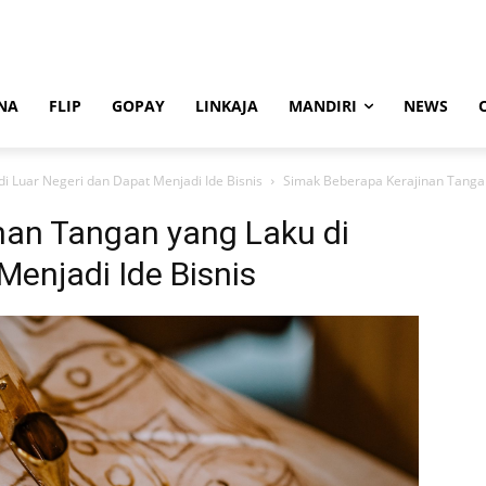
NA
FLIP
GOPAY
LINKAJA
MANDIRI
NEWS
i Luar Negeri dan Dapat Menjadi Ide Bisnis
Simak Beberapa Kerajinan Tangan
nan Tangan yang Laku di
Menjadi Ide Bisnis