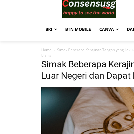
BRI
BTN MOBILE
CANVA
DA
Home
Simak Beberapa Kerajinan Tangan yang Laku d
Bisnis
Simak Beberapa Keraji
Luar Negeri dan Dapat 