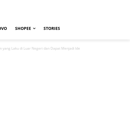
OVO
SHOPEE
STORIES
 yang Laku di Luar Negeri dan Dapat Menjadi Ide