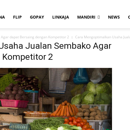
NA
FLIP
GOPAY
LINKAJA
MANDIRI
NEWS
Agar dapat Bersaing dengan Kompetitor 2
Cara Mengoptimalkan Usaha Jual
Usaha Jualan Sembako Agar
 Kompetitor 2