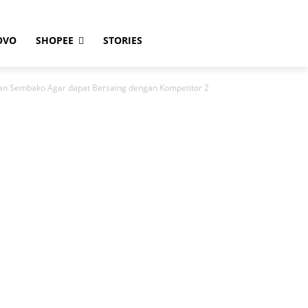
OVO
SHOPEE
STORIES
an Sembako Agar dapat Bersaing dengan Kompetitor 2