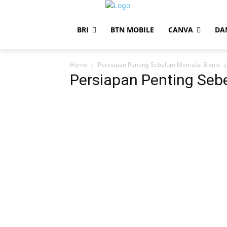
BRI
BTN MOBILE
CANVA
DA
Home
Persiapan Penting Sebelum Memulai Bisnis
Persiapan Penting Seb