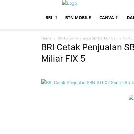
BRI
BTN MOBILE
CANVA
DA
Home
BRI Cetak Penjualan SBN ST007 Senilai Rp 456 
BRI Cetak Penjualan S
Miliar FIX 5