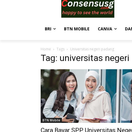
BRI
BTN MOBILE
CANVA
DA
Home
Tags
Universitas negeri padang
Tag: universitas neger
BTN Mobile
Cara Bayar SPP Universitas Nege