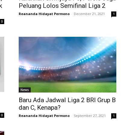
k
Peluang Lolos Semifinal Liga 2
Reananda Hidayat Permono
-
December 21, 2021
1
0
News
Baru Ada Jadwal Liga 2 BRI Grup B
dan C, Kenapa?
0
Reananda Hidayat Permono
-
September 27, 2021
1