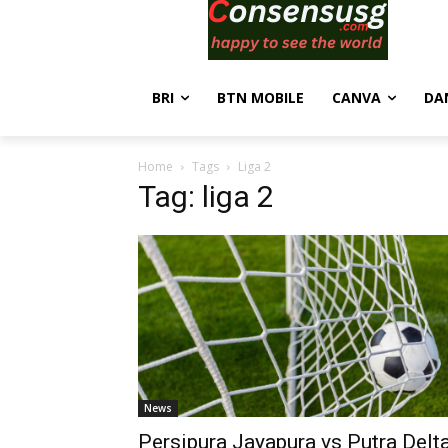
BRI
BTN MOBILE
CANVA
DA
Home
Tags
Liga 2
Tag: liga 2
News
Persipura Jayapura vs Putra Delta