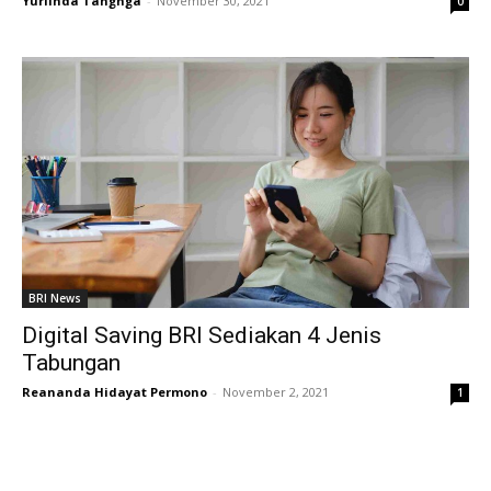
Yurlinda Tangnga
-
November 30, 2021
0
BRI News
Digital Saving BRI Sediakan 4 Jenis
Tabungan
Reananda Hidayat Permono
-
November 2, 2021
1