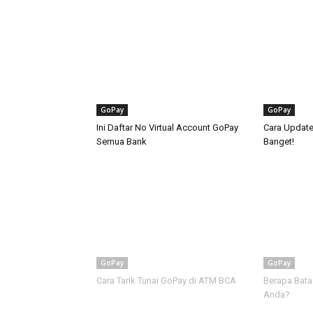
GoPay
GoPay
Ini Daftar No Virtual Account GoPay
Cara Updat
Semua Bank
Banget!
GoPay
GoPay
Cara Tarik Tunai GoPay di ATM BCA
Berapa Bata
Anda?