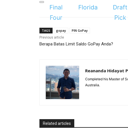
TAGS
gopay
PIN GoPay
Previous article
Berapa Batas Limit Saldo GoPay Anda?
Reananda Hidayat 
Completed his Master of Sc
Australia.
Related articles