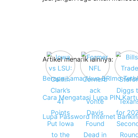
Artikel menarik lainnya:
Berapa Lama Akun BRImo Terbl
Cara Mengatasi Lupa PIN Kar
Lupa Password Internet Bankin