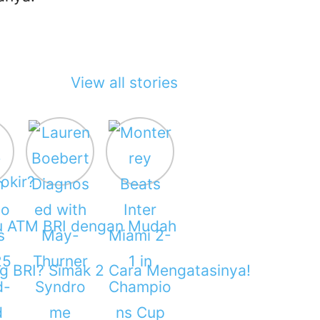
View all stories
okir?
tu ATM BRI dengan Mudah
g BRI? Simak 2 Cara Mengatasinya!