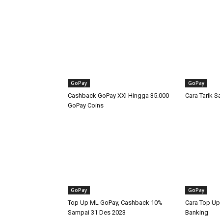
GoPay
GoPay
Cashback GoPay XXI Hingga 35.000
Cara Tarik S
GoPay Coins
GoPay
GoPay
Top Up ML GoPay, Cashback 10%
Cara Top Up
Sampai 31 Des 2023
Banking