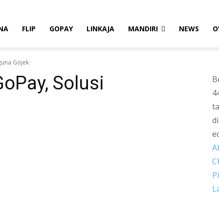
NA
FLIP
GOPAY
LINKAJA
MANDIRI
NEWS
O
guna Gojek
GoPay, Solusi
B
4
t
d
e
A
C
P
L