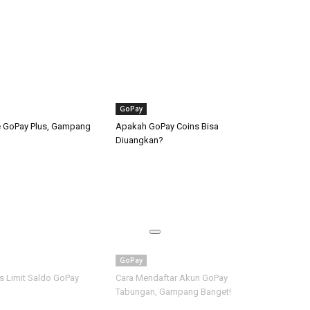
GoPay
e GoPay Plus, Gampang
Apakah GoPay Coins Bisa
Diuangkan?
GoPay
s Limit Saldo GoPay
Cara Mendaftar Akun GoPay
Tabungan, Gampang Banget!