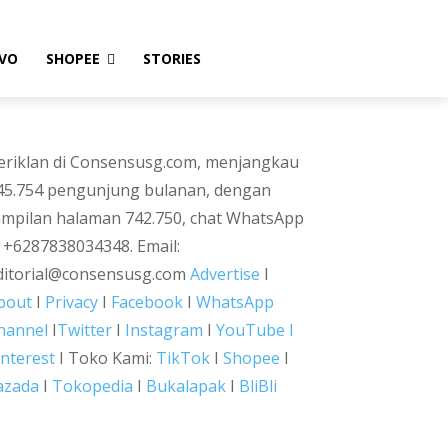
VO
SHOPEE
STORIES
eriklan di Consensusg.com, menjangkau
45.754 pengunjung bulanan, dengan
ampilan halaman 742.750, chat WhatsApp
i +6287838034348. Email:
ditorial@consensusg.com
Advertise
I
bout
I
Privacy
I
Facebook
I
WhatsApp
hannel
I
Twitter
I
Instagram
I
YouTube I
interest
I Toko Kami:
TikTok
I
Shopee
I
azada
I
Tokopedia
I
Bukalapak
I
BliBli