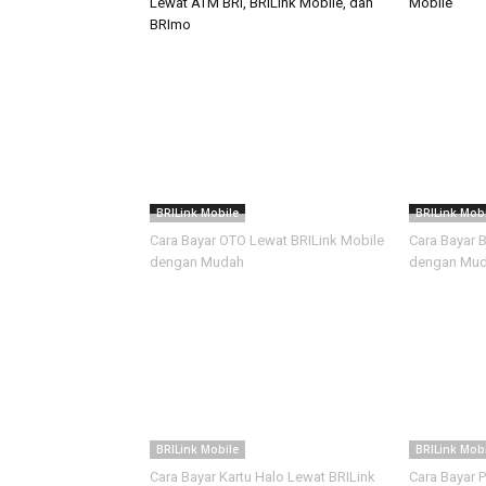
Lewat ATM BRI, BRILink Mobile, dan
Mobile
BRImo
BRILink Mobile
BRILink Mobi
Cara Bayar OTO Lewat BRILink Mobile
Cara Bayar 
dengan Mudah
dengan Mu
BRILink Mobile
BRILink Mobi
Cara Bayar Kartu Halo Lewat BRILink
Cara Bayar 