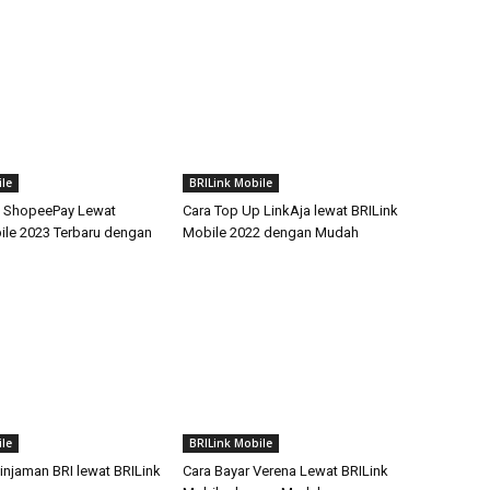
le
BRILink Mobile
p ShopeePay Lewat
Cara Top Up LinkAja lewat BRILink
ile 2023 Terbaru dengan
Mobile 2022 dengan Mudah
le
BRILink Mobile
injaman BRI lewat BRILink
Cara Bayar Verena Lewat BRILink