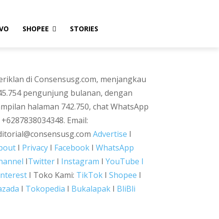
VO
SHOPEE
STORIES
eriklan di Consensusg.com, menjangkau
45.754 pengunjung bulanan, dengan
ampilan halaman 742.750, chat WhatsApp
i +6287838034348. Email:
ditorial@consensusg.com
Advertise
I
bout
I
Privacy
I
Facebook
I
WhatsApp
hannel
I
Twitter
I
Instagram
I
YouTube I
interest
I Toko Kami:
TikTok
I
Shopee
I
azada
I
Tokopedia
I
Bukalapak
I
BliBli