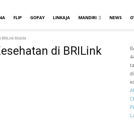
NA
FLIP
GOPAY
LINKAJA
MANDIRI
NEWS
O
i BRILink Mobile
esehatan di BRILink
B
4
t
d
e
A
C
P
L