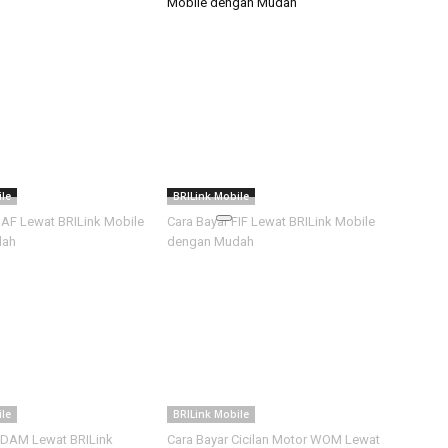
Mobile dengan Mudah
le
BRILink Mobile
BAF Lewat BRILink Mobile
Cara Bayar FIF Lewat BRILink Mobile
dah
dengan Mudah
le
BRILink Mobile
PDAM Lewat BRILink
Cara Bayar Cicilan Motor WOM Lewat