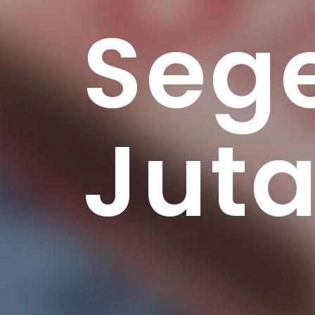
Sege
Jut