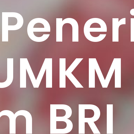
Pener
 UMKM 
m BRI 