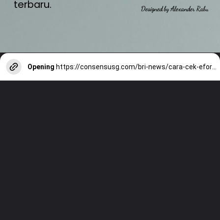
terbaru.
Designed by Alexander Rabu
Opening
https://consensusg.com/bri-news/cara-cek-eform-bri-co-id-bansos-penerima-bpum-adalah-menggunakan-nik/