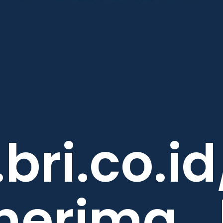
bri.co.i
nerima_