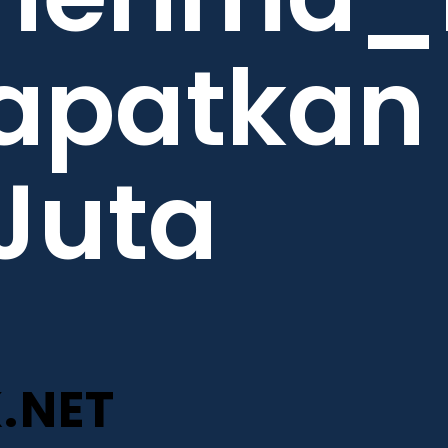
apatkan 
 Juta
.NET