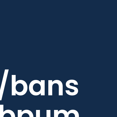
d/bans
bpum 