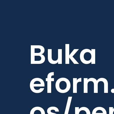
Buka 
eform.
os/pe