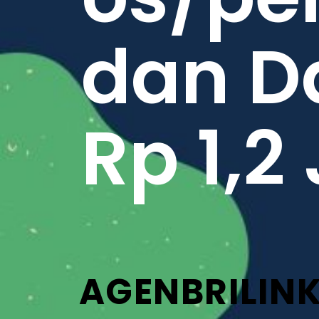
dan D
Rp 1,2
AGENBRILINK