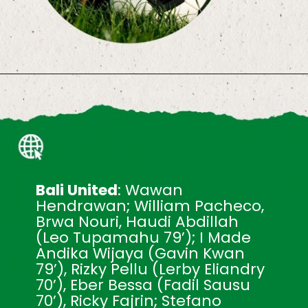
Bali United
: Wawan 
Hendrawan; William Pacheco, 
Brwa Nouri, Haudi Abdillah 
(Leo Tupamahu 79’); I Made 
Andika Wijaya (Gavin Kwan 
79’), Rizky Pellu (Lerby Eliandry 
70’), Eber Bessa (Fadil Sausu 
70’), Ricky Fajrin; Stefano 