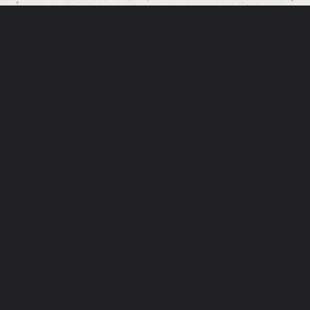
Opening
https://consensusg.com/news/persebaya-vs-bali-united/2/